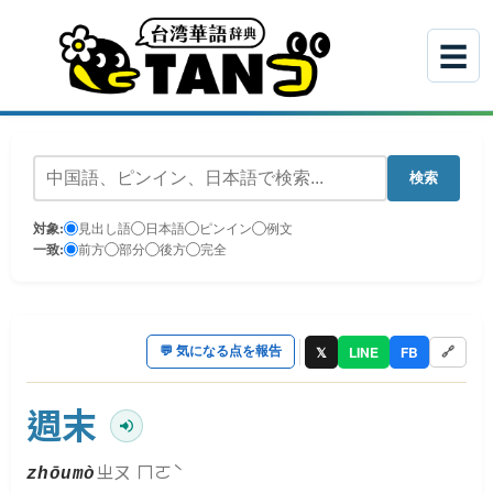
☰
検索
対象:
見出し語
日本語
ピンイン
例文
一致:
前方
部分
後方
完全
𝕏
LINE
FB
💬
気になる点を報告
🔗
週末
ㄓㄡ ㄇㄛˋ
zhōumò