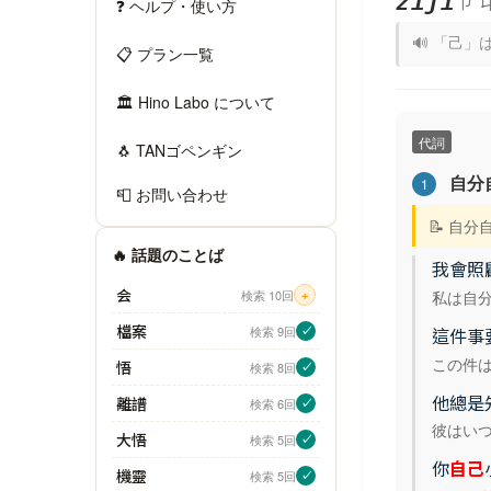
ㄗ 
zìjǐ
❓ ヘルプ・使い方
🔊 「己」
📋 プラン一覧
🏛 Hino Labo について
代詞
🐧 TANゴペンギン
自分
1
📮 お問い合わせ
📝 自
🔥 話題のことば
我會照
会
私は自
検索 10回
+
檔案
検索 9回
這件事
✓
この件
悟
検索 8回
✓
他總是
離譜
検索 6回
✓
彼はい
大悟
検索 5回
✓
你
自己
機靈
検索 5回
✓