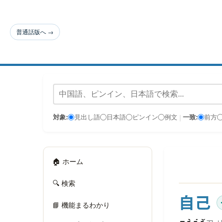
普通話版へ →
対象:
見出し語
日本語
ピンイン
例文
一致:
前方
|
🏠 ホーム
🔍 検索
自己
📘 機能まるわかり