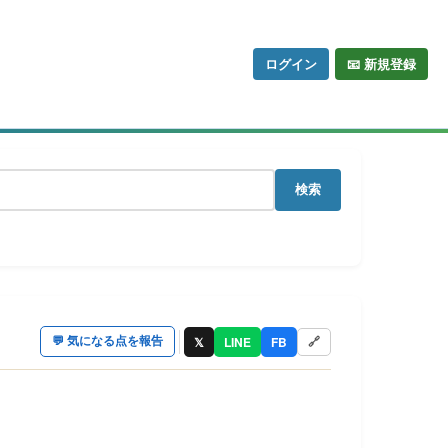
ログイン
📧 新規登録
検索
𝕏
LINE
FB
💬
気になる点を報告
🔗