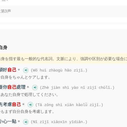
ㄐㄧˇ
は第3声
自身
分自身を指す最も一般的な代名詞。文脈により、強調や区別が必要な場合
顧好
自己
。
(Wǒ huì zhàogù hǎo zìjǐ.)
分自身をちゃんとケアします。
要你
自己
處理。
(Zhè jiàn shì yào nǐ zìjǐ chǔlǐ.)
はあなた自身で処理してください。
先考慮
自己
。
(Tā zǒng shì xiān kǎolǜ zìjǐ.)
つもまず自分自身を考慮します。
小心一點。
(Nǐ zìjǐ xiǎoxīn yīdiǎn.)