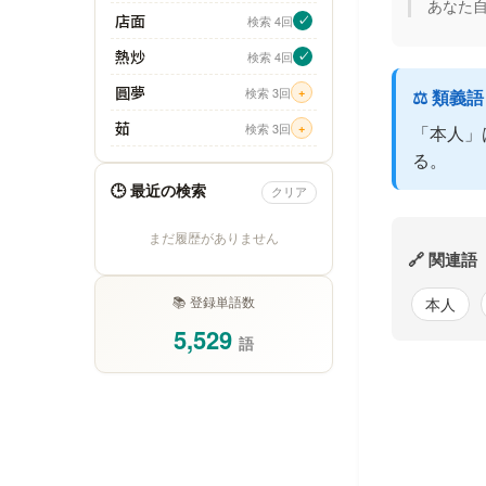
あなた
店面
検索 4回
✓
熱炒
検索 4回
✓
圓夢
検索 3回
+
⚖️ 類義
茹
検索 3回
+
「本人」
る。
🕒 最近の検索
クリア
まだ履歴がありません
🔗 関連語
📚 登録単語数
本人
5,529
語