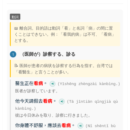
動詞
📖 離合詞。目的語は動詞「看」と名詞「病」の間に置
くことはできない。例：「看我的病」は不可、「看病」
とする。
（医師が）診察する、診る
1
📝 医師が患者の病状を診察する行為を指す。台湾では
「看醫生」と言うことが多い。
醫生正在
看病
。
(Yīshēng zhèngzài kànbìng.)
医者が診察しています。
他今天請假去
看病
。
(Tā jīntiān qǐngjià qù
kànbìng.)
彼は今日休みを取り、診察に行きました。
你身體不舒服，應該去
看病
。
(Nǐ shēntǐ bù