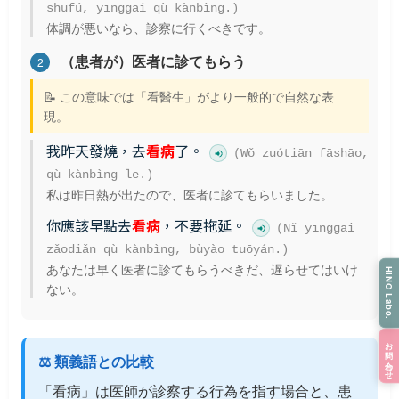
shūfú, yīnggāi qù kànbìng.)
体調が悪いなら、診察に行くべきです。
（患者が）医者に診てもらう
2
📝 この意味では「看醫生」がより一般的で自然な表
現。
我昨天發燒，去
看病
了。
(Wǒ zuótiān fāshāo,
qù kànbìng le.)
私は昨日熱が出たので、医者に診てもらいました。
你應該早點去
看病
，不要拖延。
(Nǐ yīnggāi
zǎodiǎn qù kànbìng, bùyào tuōyán.)
あなたは早く医者に診てもらうべきだ、遅らせてはいけ
HINO Labo.
ない。
お問い合わせ
⚖️ 類義語との比較
「看病」は医師が診察する行為を指す場合と、患