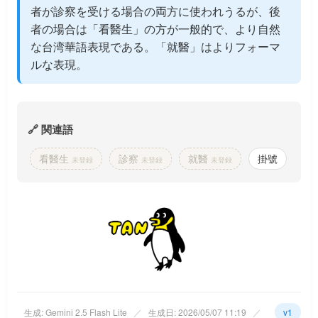
者が診察を受ける場合の両方に使われうるが、後
者の場合は「看醫生」の方が一般的で、より自然
な台湾華語表現である。「就醫」はよりフォーマ
ルな表現。
🔗 関連語
看醫生
診察
就醫
掛號
未登録
未登録
未登録
生成: Gemini 2.5 Flash Lite
／
生成日: 2026/05/07 11:19
／
v1