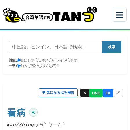
☰
検索
対象:
見出し語
日本語
ピンイン
例文
一致:
前方
部分
後方
完全
𝕏
LINE
FB
💬
気になる点を報告
🔗
看病
ㄎㄢˋ ㄅㄧㄥˋ
kàn//bìng