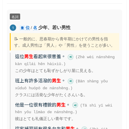
名詞
少年、若い男性
位
/
名
1
量
📝 一般的に、思春期から青年期にかけての男性を指
す。成人男性は「男人」や「男性」を使うことが多い。
這位
男生
看起來很害羞。
(Zhè wèi nánshēng
kàn qǐlái hěn hàixiū.)
この少年はとても恥ずかしがり屋に見える。
班上有許多活潑的
男生
。
(Bān shàng yǒu
xǔduō huópō de nánshēng.)
クラスには活発な少年がたくさんいる。
他是一位很有禮貌的
男生
。
(Tā shì yī wèi
hěn yǒu lǐmào de nánshēng.)
彼はとても礼儀正しい青年です。
這家補習班有很多女生和
男生
。