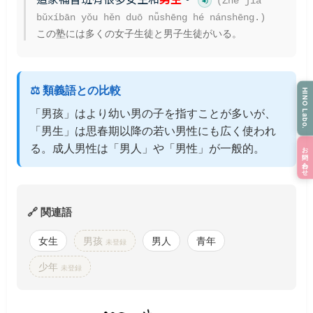
(Zhè jiā
bǔxíbān yǒu hěn duō nǚshēng hé nánshēng.)
この塾には多くの女子生徒と男子生徒がいる。
⚖️ 類義語との比較
HINO Labo.
「男孩」はより幼い男の子を指すことが多いが、
「男生」は思春期以降の若い男性にも広く使われ
る。成人男性は「男人」や「男性」が一般的。
お問い合わせ
🔗 関連語
女生
男孩
男人
青年
未登録
少年
未登録