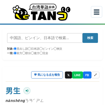
☰
検索
対象:
見出し語
日本語
ピンイン
例文
一致:
前方
部分
後方
完全
𝕏
LINE
FB
💬
気になる点を報告
🔗
男生
ㄋㄢˊ ㄕㄥ
nánshēng