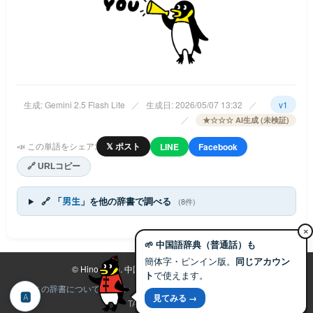
生成: Gemini 2.5 Flash Lite
／
生成日: 2026/05/07 13:32
／
v1
／
★☆☆☆ AI生成 (未検証)
📣 この単語をシェア:
𝕏 ポスト
LINE
Facebook
🔗 URLコピー
🔗 「
男生
」を他の辞書で調べる
(8件)
×
🌱 中国語辞典（普通話）も
簡体字・ピンイン版。
同じアカウン
©
Hino Labo.
中国語辞典プロジェクト 2025-
ト
で使えます。
この辞書について
プラン
ヘルプ
利用規約
免責事項
Hino Labo
🅰
見てみる →
TANゴペンギン