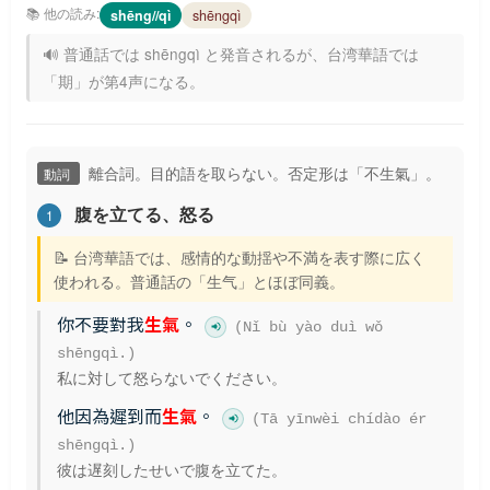
📚 他の読み:
shēng//qì
shēngqì
🔊 普通話では shēngqì と発音されるが、台湾華語では
「期」が第4声になる。
離合詞。目的語を取らない。否定形は「不生氣」。
動詞
腹を立てる、怒る
1
📝 台湾華語では、感情的な動揺や不満を表す際に広く
使われる。普通話の「生气」とほぼ同義。
你不要對我
生氣
。
(Nǐ bù yào duì wǒ
shēngqì.)
私に対して怒らないでください。
他因為遲到而
生氣
。
(Tā yīnwèi chídào ér
shēngqì.)
彼は遅刻したせいで腹を立てた。