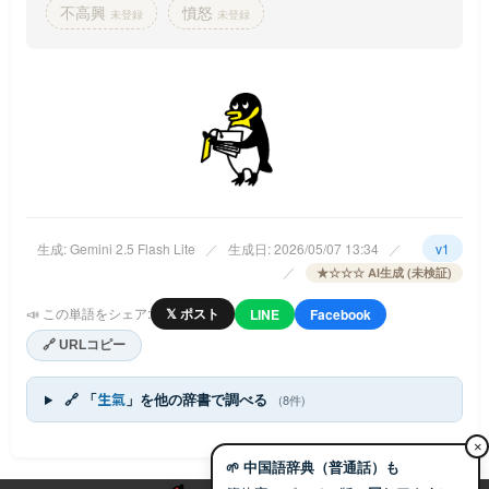
不高興
憤怒
未登録
未登録
生成: Gemini 2.5 Flash Lite
／
生成日: 2026/05/07 13:34
／
v1
／
★☆☆☆ AI生成 (未検証)
📣 この単語をシェア:
𝕏 ポスト
LINE
Facebook
🔗 URLコピー
🔗 「
生氣
」を他の辞書で調べる
(8件)
×
🌱 中国語辞典（普通話）も