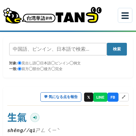
☰
検索
対象:
見出し語
日本語
ピンイン
例文
一致:
前方
部分
後方
完全
𝕏
LINE
FB
💬
気になる点を報告
🔗
生氣
ㄕㄥ ㄑㄧˋ
shēng//qì