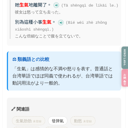
她
生氣
地離開了。
(Tā shēngqì de líkāi le.)
彼女は怒って立ち去った。
別為這種小事
生氣
。
(Bié wèi zhè zhǒng
xiǎoshì shēngqì.)
こんな些細なことで腹を立てないで。
HINO Labo.
⚖️ 類義語との比較
「生氣」は感情的な不満や怒りを表す。普通話と
お問い合わせ
台湾華語でほぼ同義で使われるが、台湾華語では
動詞用法がより一般的。
🔗 関連語
生氣勃勃
發脾氣
動怒
未登録
未登録