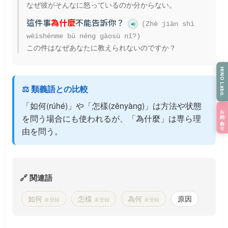
なぜ彼がそんなに怒っているのか分からない。
這件事
為什麼
不能告訴你？
(Zhè jiàn shì
wèishénme bù néng gàosù nǐ?)
この件はなぜあなたに教えられないのですか？
HINO Labo.
⚖️ 類義語との比較
「如何(rúhé)」や「怎樣(zěnyàng)」は方法や状態
お問い合わせ
を問う場合にも使われるが、「為什麼」は専ら理
由を問う。
🔗 関連語
如何
怎樣
為何
原因
未登録
未登録
未登録