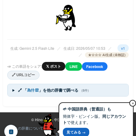
生成: Gemini 2.5 Flash Lite
／
生成日: 2026/05/07 10:53
／
v1
／
★☆☆☆ AI生成 (未検証)
📣 この単語をシェア:
𝕏 ポスト
LINE
Facebook
🔗 URLコピー
🔗 「
為什麼
」を他の辞書で調べる
(8件)
×
🌱 中国語辞典（普通話）も
簡体字・ピンイン版。
同じアカウン
©
Hino Labo.
中国語辞典プロジェクト 2025-
ト
で使えます。
この辞書について
プラン
ヘルプ
利用規約
免責事項
Hino Labo
🅰
見てみる →
TANゴペンギン