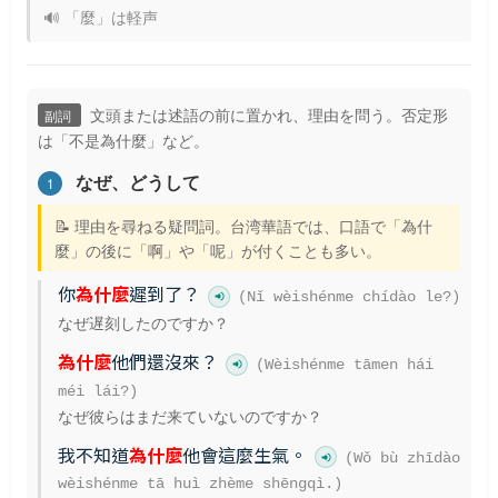
🔊 「麼」は軽声
文頭または述語の前に置かれ、理由を問う。否定形
副詞
は「不是為什麼」など。
なぜ、どうして
1
📝 理由を尋ねる疑問詞。台湾華語では、口語で「為什
麼」の後に「啊」や「呢」が付くことも多い。
你
為什麼
遲到了？
(Nǐ wèishénme chídào le?)
なぜ遅刻したのですか？
為什麼
他們還沒來？
(Wèishénme tāmen hái
méi lái?)
なぜ彼らはまだ来ていないのですか？
我不知道
為什麼
他會這麼生氣。
(Wǒ bù zhīdào
wèishénme tā huì zhème shēngqì.)