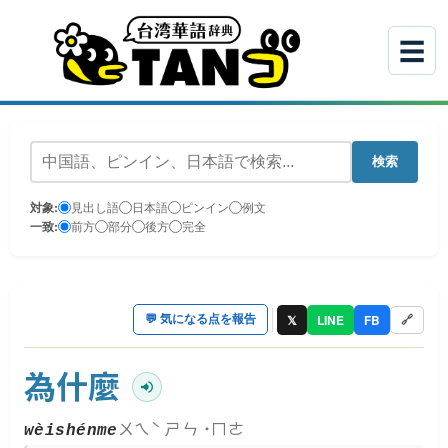
☰
検索
対象:
見出し語
日本語
ピンイン
例文
一致:
前方
部分
後方
完全
𝕏
LINE
FB
💬
気になる点を報告
🔗
為什麼
ㄨㄟˋ ㄕㄣ ˙ㄇㄜ
wèishénme