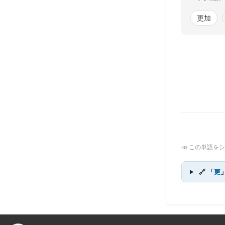
更加
📣 この単語をシ
🔗 「
更