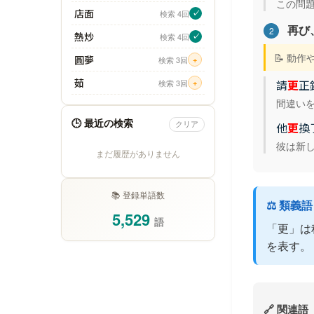
この問
店面
検索 4回
✓
再び
2
熱炒
検索 4回
✓
📝 動
圓夢
検索 3回
+
茹
請
更
正
検索 3回
+
間違い
🕒 最近の検索
他
更
換
クリア
彼は新
まだ履歴がありません
📚 登録単語数
⚖️ 類義
5,529
語
「更」は
を表す。
🔗 関連語