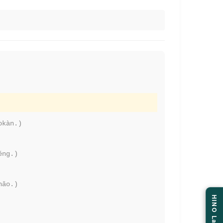
okàn.)
ěng.)
hǎo.)
HINO Labo.