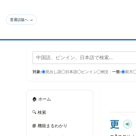
普通話版へ →
対象:
見出し語
日本語
ピンイン
例文
一致:
前方
|
🏠 ホーム
🔍 検索
更
📘 機能まるわかり