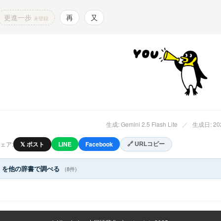
更進一步
再
又
未登録
生成: Gemini 2.5 Flash Lite
／
生成日: 202
ェア:
𝕏 ポスト
LINE
Facebook
🔗 URLコピー
」を他の辞書で調べる
(8件)