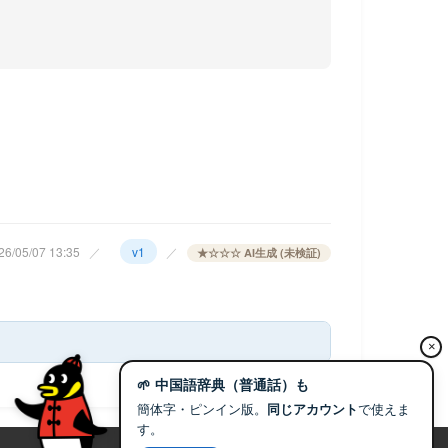
6/05/07 13:35
／
v1
／
★☆☆☆ AI生成 (未検証)
×
🌱 中国語辞典（普通話）も
簡体字・ピンイン版。
同じアカウント
で使えま
す。