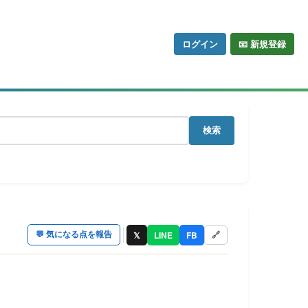
ログイン
📧 新規登録
検索
𝕏
LINE
FB
💬
気になる点を報告
🔗