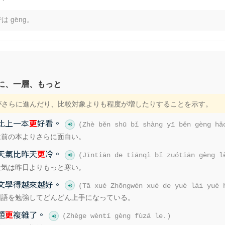
ˋ
は gèng。
に、一層、もっと
度がさらに進んだり、比較対象よりも程度が増したりすることを示す。
比上一本
更
好看。
(Zhè běn shū bǐ shàng yī běn gèng hǎ
は前の本よりさらに面白い。
天氣比昨天
更
冷。
(Jīntiān de tiānqì bǐ zuótiān gèng l
天気は昨日よりもっと寒い。
文學得越來越好。
(Tā xué Zhōngwén xué de yuè lái yuè 
国語を勉強してどんどん上手になっている。
題
更
複雜了。
(Zhège wèntí gèng fùzá le.)