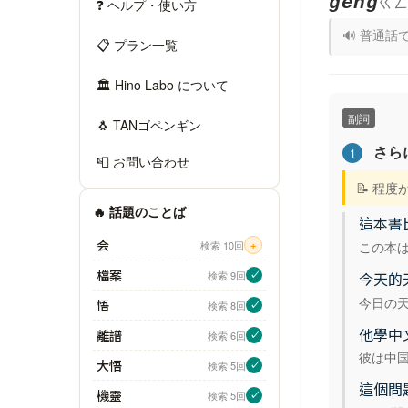
ㄍㄥ
gèng
❓ ヘルプ・使い方
🔊 普通話で
📋 プラン一覧
🏛 Hino Labo について
副詞
🐧 TANゴペンギン
さら
1
📮 お問い合わせ
📝 程
🔥 話題のことば
這本書
会
この本
検索 10回
+
檔案
検索 9回
今天的
✓
今日の
悟
検索 8回
✓
他學中
離譜
検索 6回
✓
彼は中
大悟
検索 5回
✓
這個問
機靈
検索 5回
✓