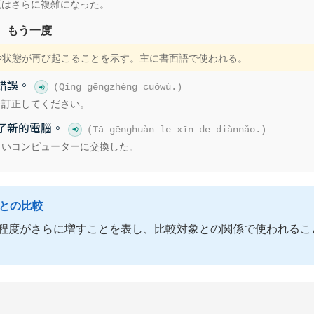
題はさらに複雑になった。
、もう一度
作や状態が再び起こることを示す。主に書面語で使われる。
錯誤。
(Qǐng gēngzhèng cuòwù.)
を訂正してください。
了新的電腦。
(Tā gēnghuàn le xīn de diànnǎo.)
しいコンピューターに交換した。
語との比較
程度がさらに増すことを表し、比較対象との関係で使われるこ