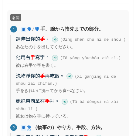
名詞
手。腕から指先までの部分。
隻
/
雙
1
量
請伸出你的
手
。
(Qǐng shēn chū nǐ de shǒu.)
あなたの手を出してください。
他用右
手
寫字。
(Tā yòng yòushǒu xiě zì.)
彼は右手で字を書く。
洗乾淨你的
手
再吃飯。
(Xǐ gānjìng nǐ de
shǒu zài chīfàn.)
手をきれいに洗ってから食べなさい。
她把東西拿在
手
裡。
(Tā bǎ dōngxi ná zài
shǒu lǐ.)
彼女は物を手に持っている。
（物事の）やり方、手段、方法。
隻
2
量