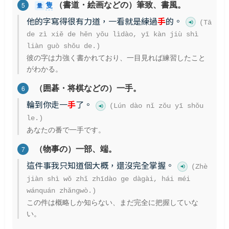
（書道・絵画などの）筆致、書風。
隻
5
量
他的字寫得很有力道，一看就是練過
手
的。
(Tā
de zì xiě de hěn yǒu lìdào, yī kàn jiù shì
liàn guò shǒu de.)
彼の字は力強く書かれており、一目見れば練習したこと
がわかる。
（囲碁・将棋などの）一手。
6
輪到你走一
手
了。
(Lún dào nǐ zǒu yī shǒu
le.)
あなたの番で一手です。
（物事の）一部、端。
7
這件事我只知道個大概，還沒完全掌握。
(Zhè
jiàn shì wǒ zhǐ zhīdào ge dàgài, hái méi
wánquán zhǎngwò.)
この件は概略しか知らない、まだ完全に把握していな
い。