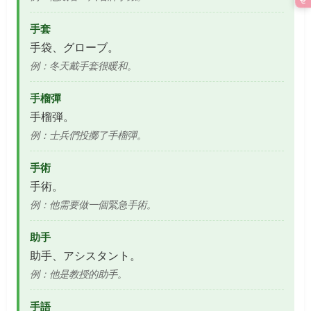
手套
手袋、グローブ。
例：冬天戴手套很暖和。
手榴彈
手榴弾。
例：士兵們投擲了手榴彈。
手術
手術。
例：他需要做一個緊急手術。
助手
助手、アシスタント。
例：他是教授的助手。
手語