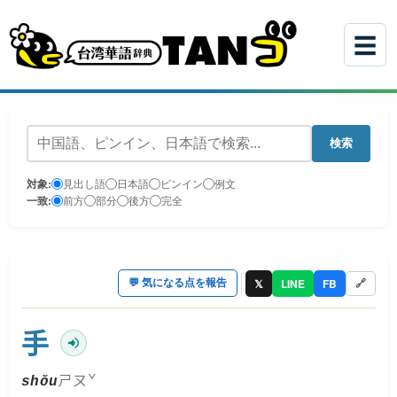
☰
検索
対象:
見出し語
日本語
ピンイン
例文
一致:
前方
部分
後方
完全
𝕏
LINE
FB
💬
気になる点を報告
🔗
手
ㄕㄡˇ
shǒu