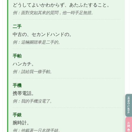
どうしてよいかわからず、あたふたすること。
例：面對突如其來的質問，他一時手足無措。
二手
中古の、セカンドハンドの。
例：這輛腳踏車是二手的。
手帕
ハンカチ。
例：請給我一條手帕。
手機
携帯電話。
HINO Labo.
例：我的手機沒電了。
手錶
腕時計。
お問い合わせ
例：他戴著一只名牌手錶。