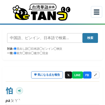
☰
検索
対象:
見出し語
日本語
ピンイン
例文
一致:
前方
部分
後方
完全
𝕏
LINE
FB
💬
気になる点を報告
🔗
怕
ㄆㄚˋ
pà