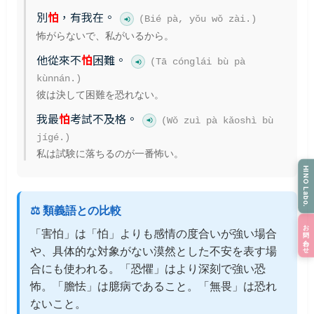
別
怕
，有我在。
(Bié pà, yǒu wǒ zài.)
怖がらないで、私がいるから。
他從來不
怕
困難。
(Tā cónglái bù pà
kùnnán.)
彼は決して困難を恐れない。
我最
怕
考試不及格。
(Wǒ zuì pà kǎoshì bù
jígé.)
私は試験に落ちるのが一番怖い。
HINO Labo.
⚖️ 類義語との比較
お問い合わせ
「害怕」は「怕」よりも感情の度合いが強い場合
や、具体的な対象がない漠然とした不安を表す場
合にも使われる。「恐懼」はより深刻で強い恐
怖。「膽怯」は臆病であること。「無畏」は恐れ
ないこと。