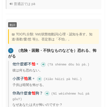
🔊 普通話では pà
動詞
📖 TOCFL分類: Vst(状態他動詞(心理・認知を表す。知
道/喜歡/愛/想 等))。否定形は「不怕」。
（危険・困難・不快なものなどを）恐れる、怖
1
がる
他什麼都不
怕
。
(Tā shénme dōu bù pà.)
彼は何も恐れない。
小孩子
怕
黑。
(Xiǎo háizi pà hēi.)
子供は暗闇を怖がる。
你為什麼會
怕
狗？
(Nǐ wèishénme huì pà
gǒu?)
なぜあなたは犬が怖いのですか？