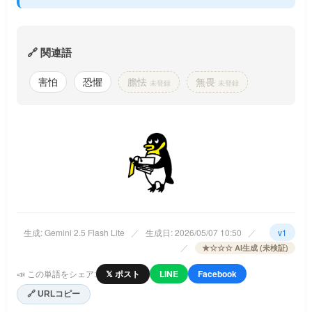
🔗 関連語
害怕
恐懼
膽怯
無畏
未登録
未登録
生成: Gemini 2.5 Flash Lite
／
生成日: 2026/05/07 10:50
／
v1
／
★☆☆☆ AI生成 (未検証)
📣 この単語をシェア:
𝕏 ポスト
LINE
Facebook
🔗 URLコピー