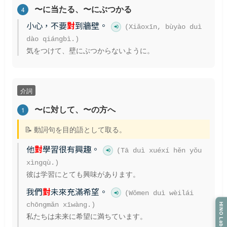
〜に当たる、〜にぶつかる
4
小心，不要
對
到牆壁。
(Xiǎoxīn, bùyào duì
dào qiángbì.)
気をつけて、壁にぶつからないように。
介詞
〜に対して、〜の方へ
1
📝 動詞句を目的語として取る。
他
對
學習很有興趣。
(Tā duì xuéxí hěn yǒu
xìngqù.)
彼は学習にとても興味があります。
我們
對
未來充滿希望。
(Wǒmen duì wèilái
HINO Labo.
chōngmǎn xīwàng.)
私たちは未来に希望に満ちています。