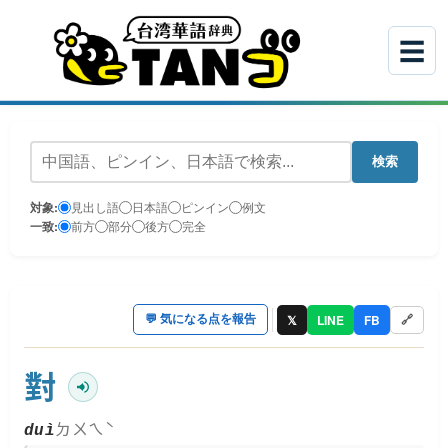
☰
検索
対象:
見出し語
日本語
ピンイン
例文
一致:
前方
部分
後方
完全
𝕏
LINE
FB
💬
気になる点を報告
🔗
對
ㄉㄨㄟˋ
duì