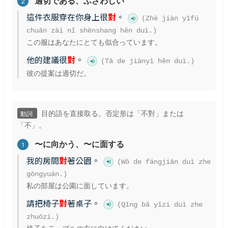
適切である、ふさわしい
2
這件衣服穿在你身上很
對
。
(Zhè jiàn yīfú
chuān zài nǐ shēnshang hěn duì.)
この服はあなたにとても似合っています。
他的建議很
對
。
(Tā de jiànyì hěn duì.)
彼の提案は適切だ。
目的語を直接取る。否定形は「不對」または
動詞
「不」。
〜に向かう、〜に面する
1
我的房間
對
著公園。
(Wǒ de fángjiān duì zhe
gōngyuán.)
私の部屋は公園に面しています。
請把椅子
對
著桌子。
(Qǐng bǎ yǐzi duì zhe
zhuōzi.)
椅子をテーブルの方に向けてください。