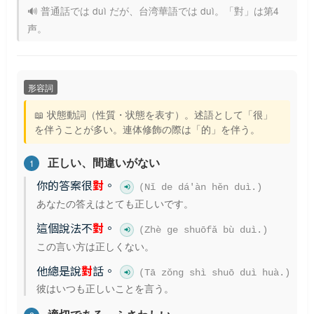
🔊 普通話では duì だが、台湾華語では duì。「對」は第4
声。
形容詞
📖 状態動詞（性質・状態を表す）。述語として「很」
を伴うことが多い。連体修飾の際は「的」を伴う。
正しい、間違いがない
1
你的答案很
對
。
(Nǐ de dá'àn hěn duì.)
あなたの答えはとても正しいです。
這個說法不
對
。
(Zhè ge shuōfǎ bù duì.)
この言い方は正しくない。
他總是說
對
話。
(Tā zǒng shì shuō duì huà.)
彼はいつも正しいことを言う。