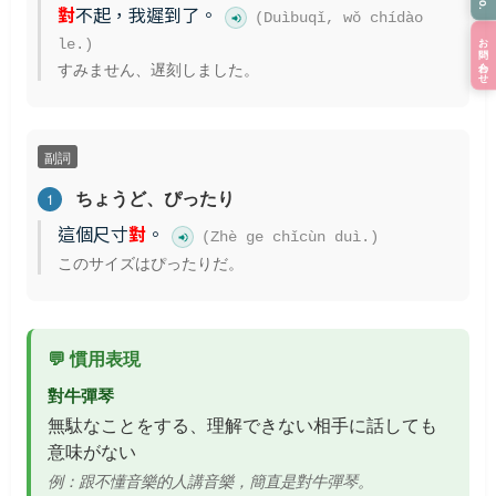
對
不起，我遲到了。
(Duìbuqǐ, wǒ chídào
お問い合わせ
le.)
すみません、遅刻しました。
副詞
ちょうど、ぴったり
1
這個尺寸
對
。
(Zhè ge chǐcùn duì.)
このサイズはぴったりだ。
💬 慣用表現
對牛彈琴
無駄なことをする、理解できない相手に話しても
意味がない
例：跟不懂音樂的人講音樂，簡直是對牛彈琴。