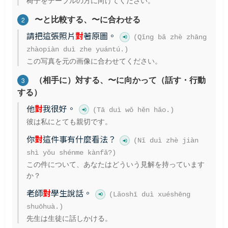
〜と比較する、〜に合わせる
2
請把這張照片
對
著原圖。
(Qǐng bǎ zhè zhāng
zhàopiàn duì zhe yuántú.)
この写真を元の画像に合わせてください。
（相手に）対する、〜に向かって（話す・行動
3
する）
他
對
我很好。
(Tā duì wǒ hěn hǎo.)
彼は私にとても親切です。
你
對
這件事有什麼看法？
(Nǐ duì zhè jiàn
shì yǒu shénme kànfǎ?)
この件について、あなたはどういう見解を持っています
か？
老師
對
學生說話。
(Lǎoshī duì xuéshēng
shuōhuà.)
先生は生徒に話しかける。