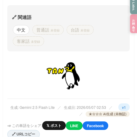
HINO Labo.
🔗 関連語
お問い合わせ
中文
普通話
台語
未登録
未登録
客家話
未登録
生成: Gemini 2.5 Flash Lite
／
生成日: 2026/05/07 02:53
／
v1
／
★☆☆☆ AI生成 (未検証)
📣 この単語をシェア:
𝕏 ポスト
LINE
Facebook
🔗 URLコピー