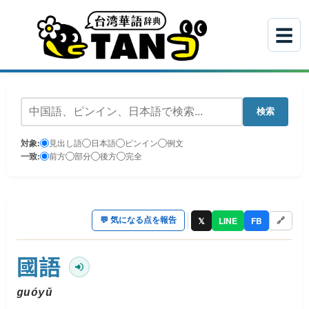
☰
検索
対象:
見出し語
日本語
ピンイン
例文
一致:
前方
部分
後方
完全
𝕏
LINE
FB
💬
気になる点を報告
🔗
國語
guóyǔ