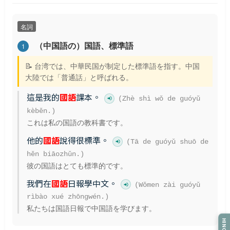
名詞
（中国語の）国語、標準語
1
📝 台湾では、中華民国が制定した標準語を指す。中国
大陸では「普通話」と呼ばれる。
這是我的
國語
課本。
(Zhè shì wǒ de guóyǔ
kèběn.)
これは私の国語の教科書です。
他的
國語
說得很標準。
(Tā de guóyǔ shuō de
hěn biāozhǔn.)
彼の国語はとても標準的です。
我們在
國語
日報學中文。
(Wǒmen zài guóyǔ
rìbào xué zhōngwén.)
私たちは国語日報で中国語を学びます。