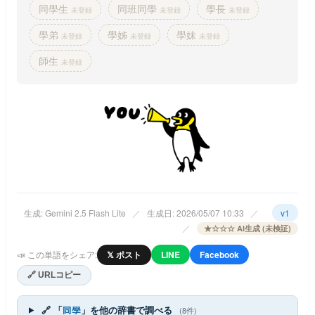
同學生
同班同學
學長
未登録
未登録
未登録
學弟
學姊
學妹
未登録
未登録
未登録
師生
未登録
生成: Gemini 2.5 Flash Lite
／
生成日: 2026/05/07 10:33
／
v1
／
★☆☆☆ AI生成 (未検証)
📣 この単語をシェア:
𝕏 ポスト
LINE
Facebook
🔗 URLコピー
🔗 「
同學
」を他の辞書で調べる
(8件)