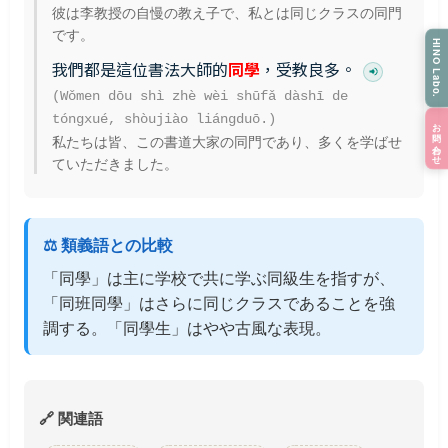
彼は李教授の自慢の教え子で、私とは同じクラスの同門
です。
HINO Labo.
我們都是這位書法大師的
同學
，受教良多。
(Wǒmen dōu shì zhè wèi shūfǎ dàshī de
tóngxué, shòujiào liángduō.)
お問い合わせ
私たちは皆、この書道大家の同門であり、多くを学ばせ
ていただきました。
⚖️ 類義語との比較
「同學」は主に学校で共に学ぶ同級生を指すが、
「同班同學」はさらに同じクラスであることを強
調する。「同學生」はやや古風な表現。
🔗 関連語