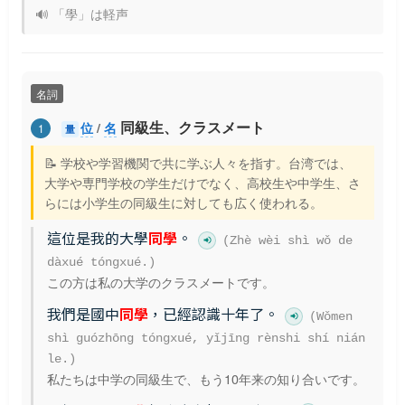
🔊 「學」は軽声
名詞
同級生、クラスメート
位
/
名
1
量
📝 学校や学習機関で共に学ぶ人々を指す。台湾では、
大学や専門学校の学生だけでなく、高校生や中学生、さ
らには小学生の同級生に対しても広く使われる。
這位是我的大學
同學
。
(Zhè wèi shì wǒ de
dàxué tóngxué.)
この方は私の大学のクラスメートです。
我們是國中
同學
，已經認識十年了。
(Wǒmen
shì guózhōng tóngxué, yǐjīng rènshi shí nián
le.)
私たちは中学の同級生で、もう10年来の知り合いです。