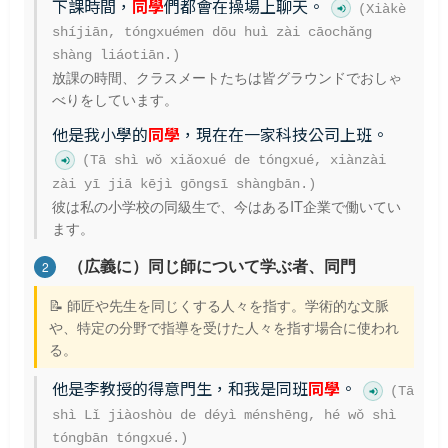
下課時間，
同學
們都會在操場上聊天。
(Xiàkè
shíjiān, tóngxuémen dōu huì zài cāochǎng
shàng liáotiān.)
放課の時間、クラスメートたちは皆グラウンドでおしゃ
べりをしています。
他是我小學的
同學
，現在在一家科技公司上班。
(Tā shì wǒ xiǎoxué de tóngxué, xiànzài
zài yī jiā kējì gōngsī shàngbān.)
彼は私の小学校の同級生で、今はあるIT企業で働いてい
ます。
（広義に）同じ師について学ぶ者、同門
2
📝 師匠や先生を同じくする人々を指す。学術的な文脈
や、特定の分野で指導を受けた人々を指す場合に使われ
る。
他是李教授的得意門生，和我是同班
同學
。
(Tā
shì Lǐ jiàoshòu de déyì ménshēng, hé wǒ shì
tóngbān tóngxué.)