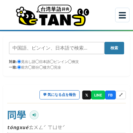
☰
検索
対象:
見出し語
日本語
ピンイン
例文
一致:
前方
部分
後方
完全
𝕏
LINE
FB
💬
気になる点を報告
🔗
同學
ㄊㄨㄥˊ ㄒㄩㄝˊ
tóngxué