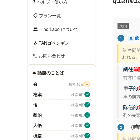
qiánmi
❓ ヘルプ・使い方
📋 プラン一覧
名詞
🏛 Hino Labo について
處
1
量
🐧 TANゴペンギン
📝 空
📮 お問い合わせ
われる。
請往
前
🔥 話題のことば
前方に
会
検索 10回
+
車子的
檔案
検索 9回
✓
車の前
悟
検索 8回
✓
隊伍的
列の先
離譜
検索 6回
✓
大悟
検索 5回
✓
（時
2
機靈
検索 5回
✓
📝 時