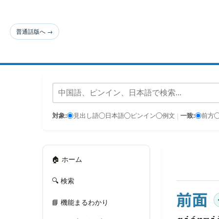
普通話版へ →
対象:
見出し語
日本語
ピンイン
例文
一致:
前方
|
🏠 ホーム
🔍 検索
前面
📘 機能まるわかり