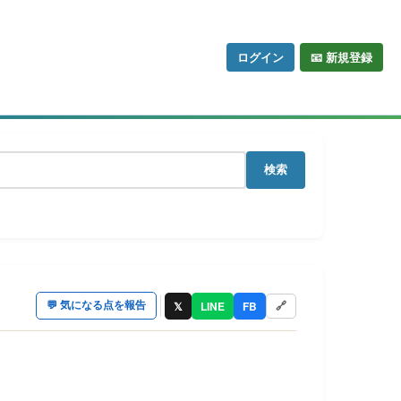
ログイン
📧 新規登録
検索
𝕏
LINE
FB
💬
気になる点を報告
🔗