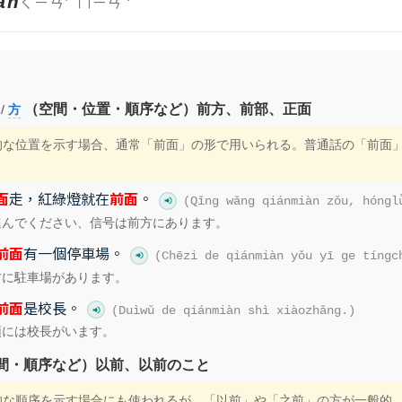
ㄑㄧㄢˊ ㄇㄧㄢˋ
àn
（空間・位置・順序など）前方、前部、正面
/
方
間的な位置を示す場合、通常「前面」の形で用いられる。普通話の「前面
面
走，紅綠燈就在
前面
。
(Qǐng wǎng qiánmiàn zǒu, hóngl
進んでください、信号は前方にあります。
前面
有一個停車場。
(Chēzi de qiánmiàn yǒu yī ge tíngc
方に駐車場があります。
前面
是校長。
(Duìwǔ de qiánmiàn shì xiàozhǎng.)
頭には校長がいます。
間・順序など）以前、以前のこと
間的な順序を示す場合にも使われるが、「以前」や「之前」の方が一般的