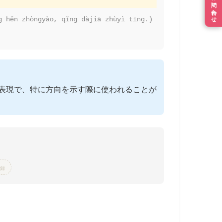
お問い合わせ
g hěn zhòngyào, qǐng dàjiā zhùyì tīng.)
表現で、特に方向を示す際に使われることが
録