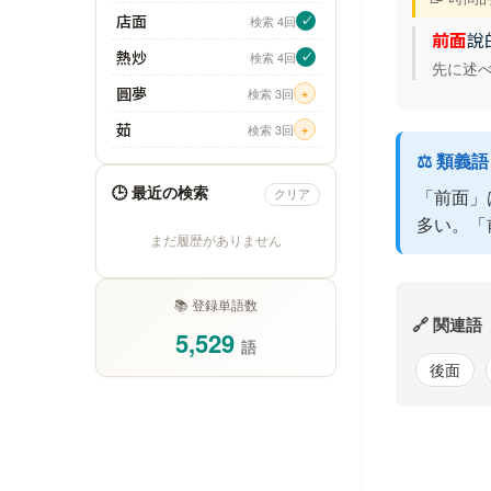
店面
検索 4回
✓
前面
說
熱炒
検索 4回
✓
先に述
圓夢
検索 3回
+
茹
検索 3回
+
⚖️ 類義
🕒 最近の検索
「前面」
クリア
多い。「
まだ履歴がありません
📚 登録単語数
🔗 関連語
5,529
語
後面