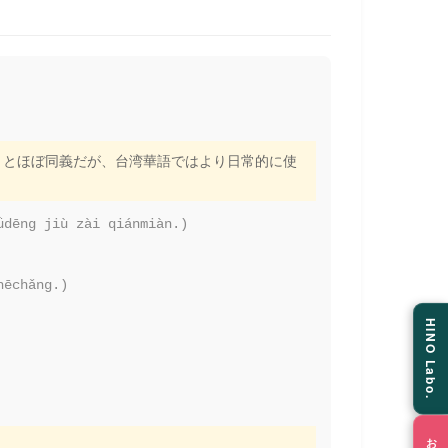
」とほぼ同義だが、台湾華語ではより日常的に使
ǜdēng jiù zài qiánmiàn.)
hēchǎng.)
HINO Labo.
。