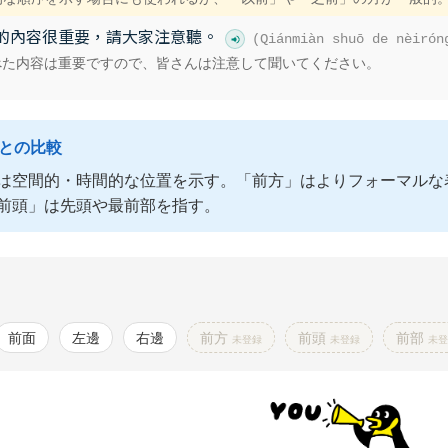
的內容很重要，請大家注意聽。
(Qiánmiàn shuō de nèirón
べた内容は重要ですので、皆さんは注意して聞いてください。
語との比較
は空間的・時間的な位置を示す。「前方」はよりフォーマルな
前頭」は先頭や最前部を指す。
前面
左邊
右邊
前方
前頭
前部
未登録
未登録
未登