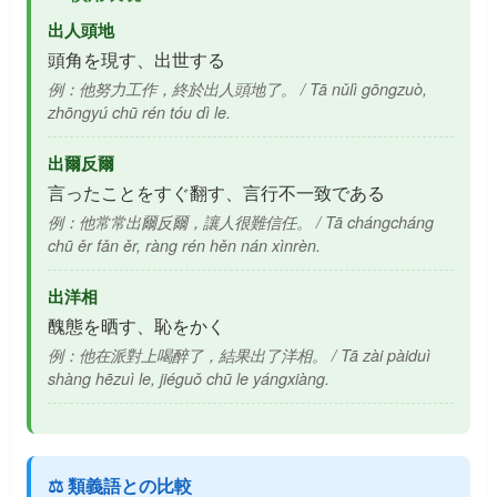
出人頭地
頭角を現す、出世する
例：他努力工作，終於出人頭地了。 / Tā nǔlì gōngzuò,
zhōngyú chū rén tóu dì le.
出爾反爾
言ったことをすぐ翻す、言行不一致である
例：他常常出爾反爾，讓人很難信任。 / Tā chángcháng
chū ěr fǎn ěr, ràng rén hěn nán xìnrèn.
出洋相
醜態を晒す、恥をかく
例：他在派對上喝醉了，結果出了洋相。 / Tā zài pàiduì
shàng hēzuì le, jiéguǒ chū le yángxiàng.
⚖️ 類義語との比較