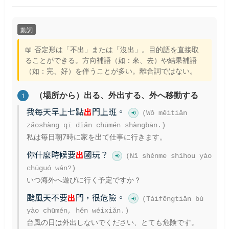
動詞
📖 否定形は「不出」または「沒出」。目的語を直接取
ることができる。方向補語（如：來、去）や結果補語
（如：完、好）を伴うことが多い。離合詞ではない。
（場所から）出る、外出する、外へ移動する
1
我每天早上七點
出
門上班。
(Wǒ měitiān
zǎoshàng qī diǎn chūmén shàngbān.)
私は毎日朝7時に家を出て仕事に行きます。
你什麼時候要
出
國玩？
(Nǐ shénme shíhou yào
chūguó wán?)
いつ海外へ遊びに行く予定ですか？
颱風天不要
出
門，很危險。
(Táifēngtiān bù
yào chūmén, hěn wéixiǎn.)
台風の日は外出しないでください、とても危険です。