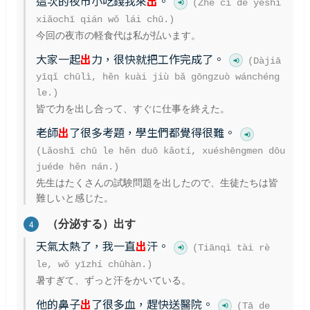
這次的夜市小吃錢我來
出
。
(Zhè cì de yèshì
xiǎochī qián wǒ lái chū.)
今回の夜市の軽食代は私が払います。
大家一起
出
力，很快就把工作完成了。
(Dàjiā
yīqǐ chūlì, hěn kuài jiù bǎ gōngzuò wánchéng
le.)
皆で力を出し合って、すぐに仕事を終えた。
老師
出
了很多考題，學生們都覺得很難。
(Lǎoshī chū le hěn duō kǎotí, xuéshēngmen dōu
juéde hěn nán.)
先生はたくさんの試験問題を出したので、生徒たちは皆
難しいと感じた。
（分泌する）出す
4
天氣太熱了，我一直
出
汗。
(Tiānqì tài rè
le, wǒ yīzhí chūhàn.)
暑すぎて、ずっと汗をかいている。
他的鼻子
出
了很多血，趕快送醫院。
(Tā de