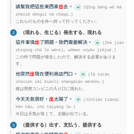
請幫我把這些東西拿
出
去。
(Qǐng bāng wǒ bǎ
zhèxiē dōngxi ná chūqù.)
これらのものを外へ持って行ってください。
（現れる、生じる）発生する、現れる
2
這件事情
出
了問題，我們需要解決。
(Zhè jiàn
shìqíng chū le wèntí, wǒmen xūyào jiějué.)
この件で問題が発生したので、解決する必要がありま
す。
他突然
出
現在便利商店門口。
(Tā túrán
chūxiàn zài biànlì shāngdiàn ménkǒu.)
彼は突然コンビニの入り口に現れた。
今天天氣很好，
出
太陽了。
(Jīntiān tiānqì
hěn hǎo, chū tàiyáng le.)
今日は天気が良くて、太陽が出ている。
（提供する）出す、支払う、提供する
3