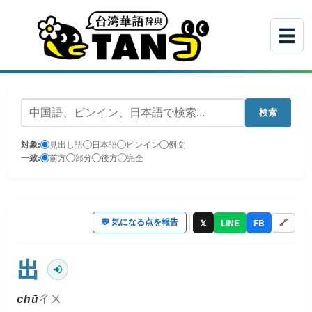
☰
検索
対象:
見出し語
日本語
ピンイン
例文
一致:
前方
部分
後方
完全
𝕏
LINE
FB
💬
気になる点を報告
🔗
出
ㄔㄨ
chū