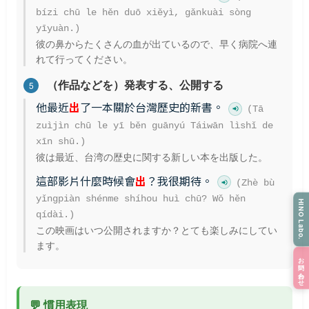
bízi chū le hěn duō xiěyì, gǎnkuài sòng
yīyuàn.)
彼の鼻からたくさんの血が出ているので、早く病院へ連
れて行ってください。
（作品などを）発表する、公開する
5
他最近
出
了一本關於台灣歷史的新書。
(Tā
zuìjìn chū le yī běn guānyú Táiwān lìshǐ de
xīn shū.)
彼は最近、台湾の歴史に関する新しい本を出版した。
這部影片什麼時候會
出
？我很期待。
(Zhè bù
yǐngpiàn shénme shíhou huì chū? Wǒ hěn
HINO Labo.
qídài.)
この映画はいつ公開されますか？とても楽しみにしてい
ます。
お問い合わせ
💬 慣用表現