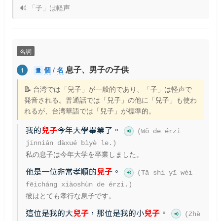
🔊 「子」は軽声
名詞
息子、男子の子供
個
/
名
1
量
📝 台湾では「兒子」が一般的であり、「子」は軽声で
発音される。普通話では「兒子」の他に「兒子」も使わ
れるが、台湾華語では「兒子」が標準的。
我的
兒子
今年大學畢業了。
(Wǒ de érzi
jīnnián dàxué bìyè le.)
私の息子は今年大学を卒業しました。
他是一位非常孝順的
兒子
。
(Tā shì yī wèi
fēicháng xiàoshùn de érzi.)
彼はとても孝行な息子です。
這位是我的大
兒子
，那位是我的小
兒子
。
(Zhè