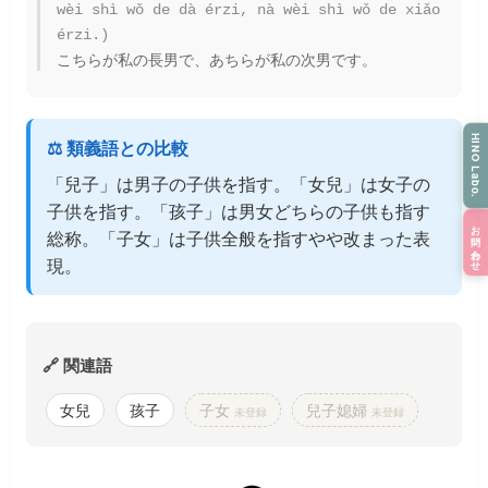
wèi shì wǒ de dà érzi, nà wèi shì wǒ de xiǎo
érzi.)
こちらが私の長男で、あちらが私の次男です。
HINO Labo.
⚖️ 類義語との比較
「兒子」は男子の子供を指す。「女兒」は女子の
子供を指す。「孩子」は男女どちらの子供も指す
お問い合わせ
総称。「子女」は子供全般を指すやや改まった表
現。
🔗 関連語
女兒
孩子
子女
兒子媳婦
未登録
未登録