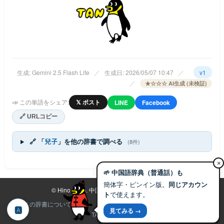
生成: Gemini 2.5 Flash Lite
／
生成日: 2026/05/07 10:47
／
v1
／
★☆☆☆ AI生成 (未検証)
📣 この単語をシェア:
𝕏 ポスト
LINE
Facebook
🔗 URLコピー
🔗 「
兒子
」を他の辞書で調べる
(8件)
×
🌱 中国語辞典（普通話）も
簡体字・ピンイン版。
同じアカウン
©
Hino Labo.
中国語辞典プロジェクト 2025-
ト
で使えます。
この辞書について
プラン
ヘルプ
利用規約
免責事項
Hino Labo
🅰
見てみる →
TANゴペンギン