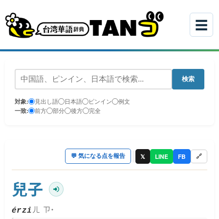
☰
検索
対象:
見出し語
日本語
ピンイン
例文
一致:
前方
部分
後方
完全
𝕏
LINE
FB
💬
気になる点を報告
🔗
兒子
ㄦ ㄗ˙
érzi