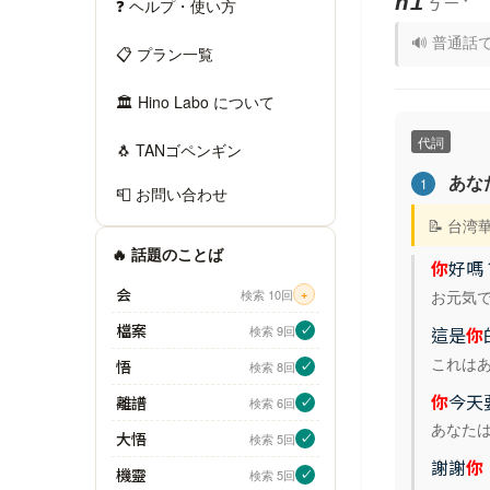
ㄋㄧˇ
nǐ
❓ ヘルプ・使い方
🔊 普通話
📋 プラン一覧
🏛 Hino Labo について
代詞
🐧 TANゴペンギン
あな
1
📮 お問い合わせ
📝 台
🔥 話題のことば
你
好嗎
会
お元気
検索 10回
+
檔案
検索 9回
這是
你
✓
これは
悟
検索 8回
✓
你
今天
離譜
検索 6回
✓
あなた
大悟
検索 5回
✓
謝謝
你
機靈
検索 5回
✓