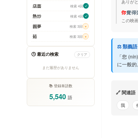
ありが
店面
検索 4回
✓
你
覺得
熱炒
検索 4回
✓
この映
圓夢
検索 3回
+
茹
検索 3回
+
⚖️ 類義
🕒 最近の検索
クリア
「您 (
に一般的
まだ履歴がありません
📚 登録単語数
🔗 関連語
5,540
語
我