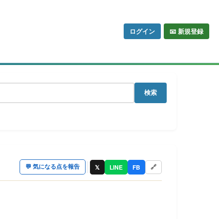
ログイン
📧 新規登録
検索
𝕏
LINE
FB
💬
気になる点を報告
🔗