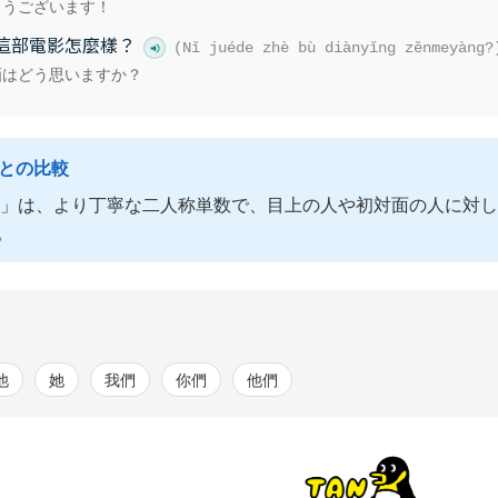
とうございます！
這部電影怎麼樣？
(Nǐ juéde zhè bù diànyǐng zěnmeyàng?
画はどう思いますか？
語との比較
nín)」は、より丁寧な二人称単数で、目上の人や初対面の人に
。
他
她
我們
你們
他們