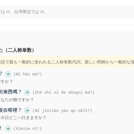
では nǐ、台湾華語では nǐ。
た（二人称単数）
湾華語で最も一般的に使われる二人称単数代詞。親しい間柄から一般的な
？
(Nǐ hǎo ma?)
ですか？
的東西嗎？
(Zhè shì nǐ de dōngxi ma?)
あなたの物ですか？
要去哪裡？
(Nǐ jīntiān yào qù nǎlǐ?)
は今日どこへ行きますか？
！
(Xièxie nǐ!)