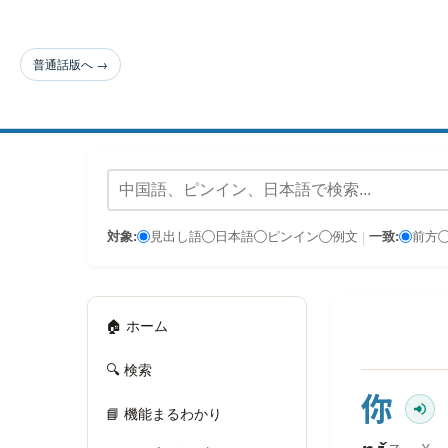
普通話版へ →
対象:
見出し語
日本語
ピンイン
例文
一致:
前方
|
🏠 ホーム
🔍 検索
你
📘 機能まるわかり