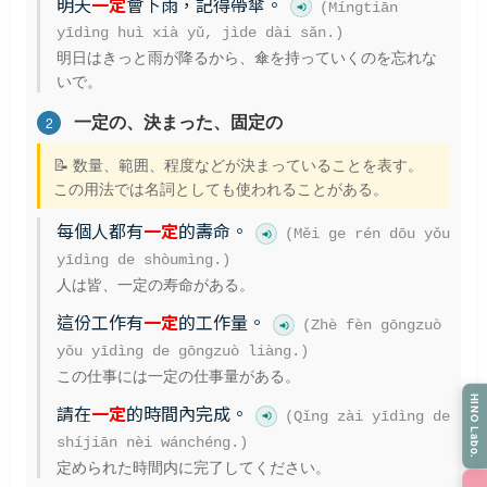
明天
一定
會下雨，記得帶傘。
(Míngtiān
yīdìng huì xià yǔ, jìde dài sǎn.)
明日はきっと雨が降るから、傘を持っていくのを忘れな
いで。
一定の、決まった、固定の
2
📝 数量、範囲、程度などが決まっていることを表す。
この用法では名詞としても使われることがある。
每個人都有
一定
的壽命。
(Měi ge rén dōu yǒu
yīdìng de shòumìng.)
人は皆、一定の寿命がある。
這份工作有
一定
的工作量。
(Zhè fèn gōngzuò
yǒu yīdìng de gōngzuò liàng.)
この仕事には一定の仕事量がある。
HINO Labo.
請在
一定
的時間內完成。
(Qǐng zài yīdìng de
shíjiān nèi wánchéng.)
定められた時間内に完了してください。