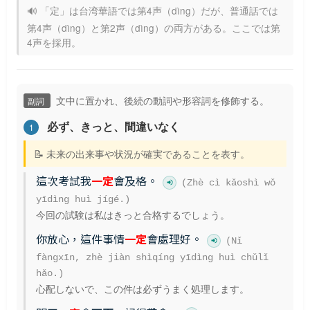
🔊 「定」は台湾華語では第4声（dìng）だが、普通話では
第4声（dìng）と第2声（dìng）の両方がある。ここでは第
4声を採用。
文中に置かれ、後続の動詞や形容詞を修飾する。
副詞
必ず、きっと、間違いなく
1
📝 未来の出来事や状況が確実であることを表す。
這次考試我
一定
會及格。
(Zhè cì kǎoshì wǒ
yīdìng huì jígé.)
今回の試験は私はきっと合格するでしょう。
你放心，這件事情
一定
會處理好。
(Nǐ
fàngxīn, zhè jiàn shìqíng yīdìng huì chǔlǐ
hǎo.)
心配しないで、この件は必ずうまく処理します。