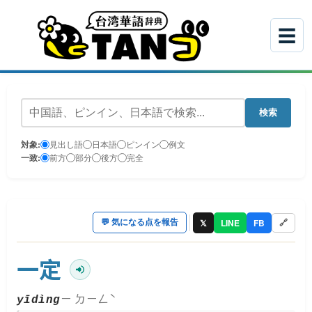
☰
検索
対象:
見出し語
日本語
ピンイン
例文
一致:
前方
部分
後方
完全
𝕏
LINE
FB
💬
気になる点を報告
🔗
一定
ㄧ ㄉㄧㄥˋ
yīdìng